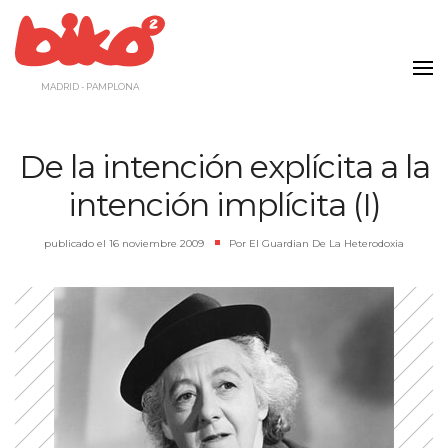
Saltar
al
contenido
MADRID - PAMPLONA
De la intención explícita a la
intención implícita (I)
publicado el
16 noviembre 2009
|
Por
El Guardian De La Heterodoxia