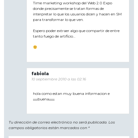
Time marketing workshop del Web 2.0 Expo
donde precisamente se tratan formas de
interpretar lo que los usuarios dicen y hacen en SM
para transformar lo que ven.
Espero poder extraer algo que compartir de entre
tanto fuego de artificio…
fabiola
10 septiembre 2010 a las 02:16
hola como estan muy buena informacion e
¡¡¡¡¡buena¡¡¡¡¡¡
Tu dirección de correo electrónico no será publicada.
Los
campos obligatorios están marcados con
*