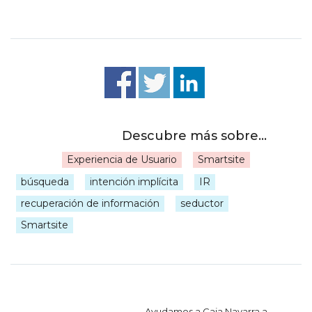
Experiencia de Usuario
Smartsite
|
búsqueda
intención implícita
IR
recuperación de información
seductor
Smartsite
Navegación
Ayudamos a Caja Navarra a