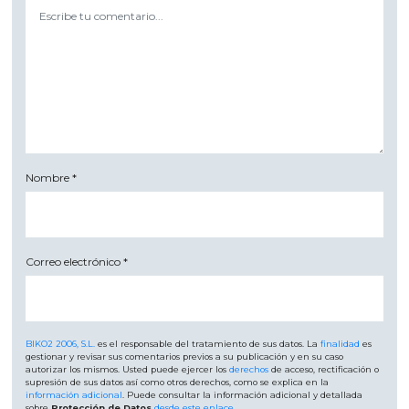
Nombre
*
Correo electrónico
*
BIKO2 2006, S.L.
es el responsable del tratamiento de sus datos. La
finalidad
es
gestionar y revisar sus comentarios previos a su publicación y en su caso
autorizar los mismos. Usted puede ejercer los
derechos
de acceso, rectificación o
supresión de sus datos así como otros derechos, como se explica en la
información adicional
. Puede consultar la información adicional y detallada
sobre
Protección de Datos
desde este enlace
.