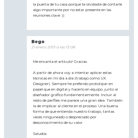
la puerta de tu casa porque te olvidaste de contarle
algo importante por no estar presente en las
reuniones clave :))
Bego
21 enero 2013 a las 13:08
Me encanta el artículo! Gracias.
A partir de ahora voy a intentar aplicar estas
técnicas en mi día a día (trabajo como UX
Designer). Siempre he preferido prototipar en
papel que en digital y hacerlo en equipo, junto al
diseñador gráfico fundamentalmente. Incluir al
resto de perfiles me parece una gran idea. También
la de implicar al cliente en el proceso. Una buena
forma de que entienda nuestro trabajo, tantas
veces ninguneado o despreciado por
desconocimiento de su valor.
Saludos