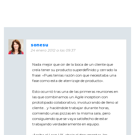
sonesu
24 enero 2012 a las 09:37
Nada mejor que oir de la boca de un cliente que
creía tener su producto superdefinido y cerrado la
frase: «Pues tenías razón con que necesitaba una
fase como esta de aterrizaje de producto».
Esto ocurrió tras una de las primeras reuniones en
las que combinamos un Agile inception con
prototipado colaborativo, involucrando de lleno al
cliente… y haciéndole trabajar durante horas,
comiendo unas pizzas en la misma sala, pero
consiguiendo que se vaya satisfecho de estar
trabajando verdaderamente en equipo.
¡Arriba el Lean UX, abajo el documentar, los