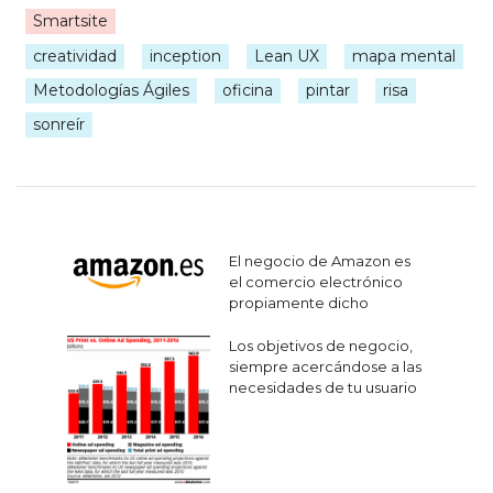
Smartsite
|
creatividad
inception
Lean UX
mapa mental
Metodologías Ágiles
oficina
pintar
risa
sonreír
Navegación
El negocio de Amazon es
de
el comercio electrónico
propiamente dicho
entradas
Los objetivos de negocio,
siempre acercándose a las
necesidades de tu usuario