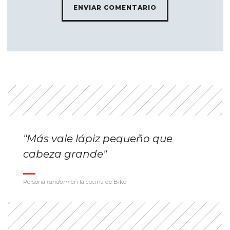
"Más vale lápiz pequeño que
cabeza grande"
Persona
random
en la cocina de Biko