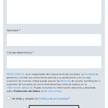
Nombre
*
Correo electrónico
*
BIKO2 2006, S.L.
es el responsable del tratamiento de sus datos. La
finalidad
es
gestionar y revisar sus comentarios previos a su publicación y en su caso
autorizar los mismos. Usted puede ejercer los
derechos
de acceso, rectificación o
supresión de sus datos así como otros derechos, como se explica en la
información adicional
. Puede consultar la información adicional y detallada
sobre
Protección de Datos
desde este enlace
.
He leído y acepto la
Política de privacidad
*