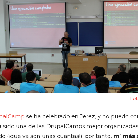
Fot
palCamp
se ha celebrado en Jerez, y no puedo c
a sido una de las DrupalCamps mejor organizadas
do (¡que ya son unas cuantas!), por tanto,
mi más 