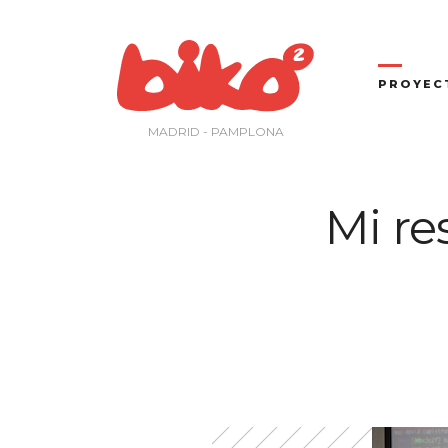
Saltar
al
contenido
PROYEC
MADRID - PAMPLONA
Mi r