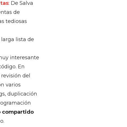
ntas
: De Salva
entas de
as tediosas
arga lista de
muy interesante
código. En
revisión del
on varios
gs, duplicación
programación
o compartido
o.