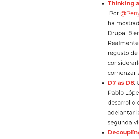
Thinking a
Por
@Peny
ha mostrad
Drupal 8 en
Realmente 
regusto de
considerar
comenzar a
D7 as D8
:
Pablo Lópe
desarrollo 
adelantar l
segunda vi
Decouplin