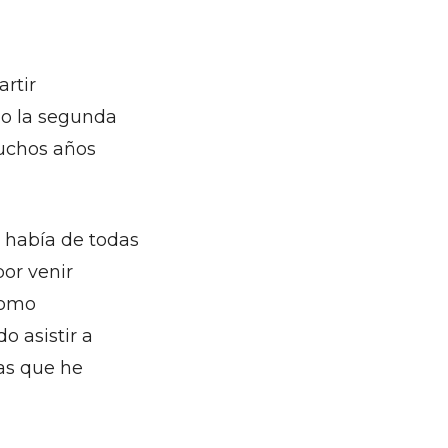
artir
do la segunda
muchos años
s había de todas
por venir
como
o asistir a
as que he