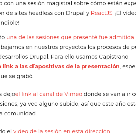
o con una sesión magistral sobre cómo están exp
ón de sites headless con Drupal y
ReactJS
. ¡El víd
ndible!
ño
una de las sesiones que presenté fue admitida
abajamos en nuestros proyectos los procesos de p
esarrollos Drupal. Para ello usamos Capistrano,
 link a las diapositivas de la presentación
, espe
que se grabó.
os dejo
el link al canal de Vimeo
donde se van a ir c
esiones, ya veo alguno subido, así que este año est
la comunidad.
do el
video de la sesión en esta dirección.