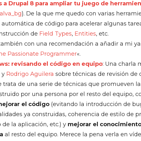
 a Drupal 8 para ampliar tu juego de herramie
alva_bg
). De la que me quedo con varias herrami
 automática de código para acelerar algunas tare
nstrucción de
Field Types
,
Entities
, etc.
ambién con una recomendación a añadir a mi ya l
he Passionate Programmer
«.
ws: revisando el código en equipo
: Una charla 
y
Rodrigo Aguilera
sobre técnicas de revisión de 
 trata de una serie de técnicas que promueven la 
truido por una persona por el resto del equipo, c
ejorar el código
(evitando la introducción de bu
alidades ya construidas, coherencia de estilo de 
 de la aplicación, etc.) y
mejorar el conocimient
a
al resto del equipo. Merece la pena verla en víde