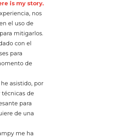
re is my story.
experiencia, nos
en el uso de
para mitigarlos.
dado con el
ses para
 momento de
he asistido, por
 técnicas de
resante para
quiere de una
uampy me ha