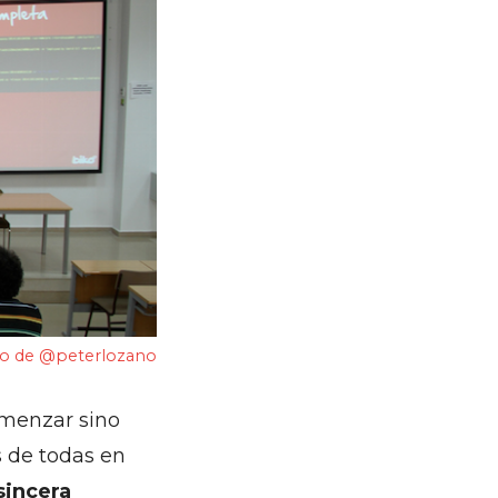
o de @peterlozano
omenzar sino
 de todas en
sincera