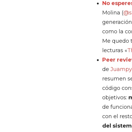
No esperes
Molina (
@s
generación
como la co
Me quedo t
lecturas «
T
Peer revie
de
Juampy
resumen se
código cons
objetivos:
m
de funcion
con el resto
del sistem