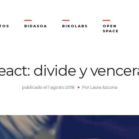
TOS
BIDASOA
BIKOLABS
OPEN
SPACE
eact: divide y vencer
publicado el
1 agosto 2018
|
Por
Laura Azcona