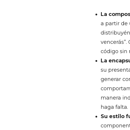
La compos
a partir de
distribuyén
vencerás”.
código sin
La encaps
su presenta
generar com
comportami
manera ind
haga falta.
Su estilo 
componente