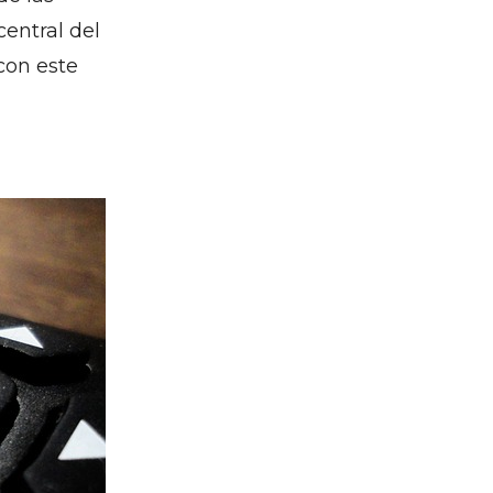
central del
con este