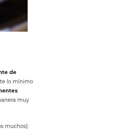
nte de
te lo mínimo
entes
manera muy
os muchos):