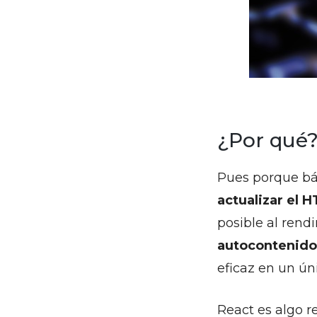
¿Por qué
Pues porque b
actualizar el 
posible al rend
autocontenidos
eficaz en un úni
React es algo 