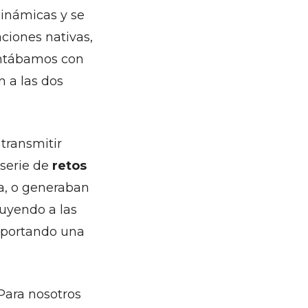
dinámicas y se
ciones nativas,
contábamos con
n a las dos
transmitir
 serie de
retos
, o generaban
tuyendo a las
 aportando una
 Para nosotros