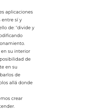
es aplicaciones
entre sí y
lo de: “divide y
odificando
ionamiento.
en su interior
posibilidad de
te en su
barlos de
olos allá donde
demos crear
tender.