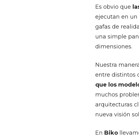
Es obvio que
la
ejecutan en un 
gafas de realid
una simple pant
dimensiones.
Nuestra manera 
entre distintos
que los modelo
muchos problema
arquitecturas cl
nueva visión so
En
Biko
llevam