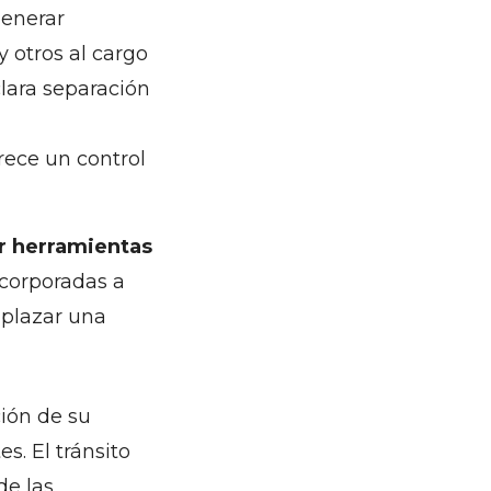
generar
 otros al cargo
clara separación
rece un control
r herramientas
ncorporadas a
mplazar una
ción de su
s. El tránsito
de las