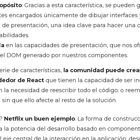
ropósito
: Gracias a esta característica, se pueden 
s encargados únicamente de dibujar interfaces y
a de presentación, una idea clave para hacer una 
abilidades.
ia
en las capacidades de presentación, que nos of
e el DOM generado por nuestros componentes.
erie de características,
la comunidad puede crea
ededor de React
que tienen la capacidad de ser i
in la necesidad de reescribir todo el código; o ree
 sin que ello afecte al resto de la solución.
o?
Netflix un buen ejemplo
. La forma de construc
a la potencia del desarrollo basado en componente
l eje central de la interacción en la aplicación: des