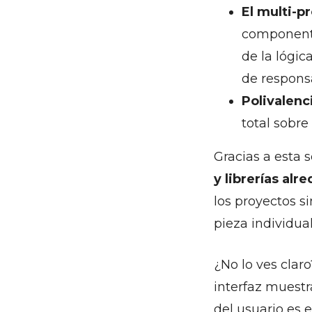
El multi-p
componente
de la lógic
de respons
Polivalenc
total sobr
Gracias a esta s
y librerías alr
los proyectos s
pieza individual
¿No lo ves clar
interfaz muestr
del usuario es e