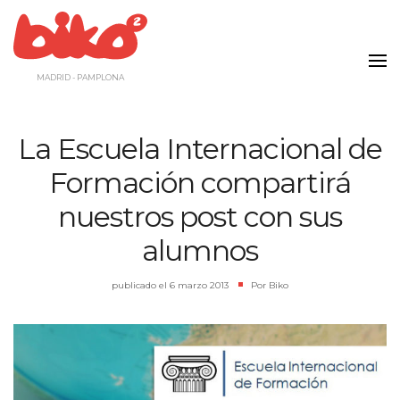
Saltar
al
contenido
MADRID - PAMPLONA
La Escuela Internacional de
Formación compartirá
nuestros post con sus
alumnos
publicado el
6 marzo 2013
|
Por
Biko