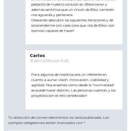
pedacito de nuestro corazón es «Bikoniano» y
además sentimos que un rincón de Biko, también
nos aguarda y pertenece.
Deseando descubrir las siguientes iteraciones y de
sorprenderme con cada cosa que «los de Biko» son
(somos) capaces de hacer!
Carlos
16 abril 2019 a las 15:05
Para algunos de nosotros sois un referente en
cuanto a aunar visión, innovación, viabilidad y
agilidad. Nos enseñáis cómo desde la “normalidad”
se puede hacer distinto. Las personas cuentan y los
proyectos son el reto vertebrador!
Tu dirección de correo electrónico no será publicada.
Los
campos obligatorios están marcados con
*