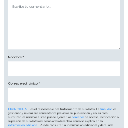
Nombre
*
Correo electrónico
*
BIKO2 2006, S.L.
es el responsable del tratamiento de sus datos. La
finalidad
es
gestionar y revisar sus comentarios previos a su publicación y en su caso
autorizar los mismos. Usted puede ejercer los
derechos
de acceso, rectificación o
supresión de sus datos así como otros derechos, como se explica en la
información adicional
. Puede consultar la información adicional y detallada