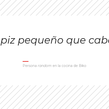
lápiz pequeño que cab
Persona
random
en la cocina de Biko