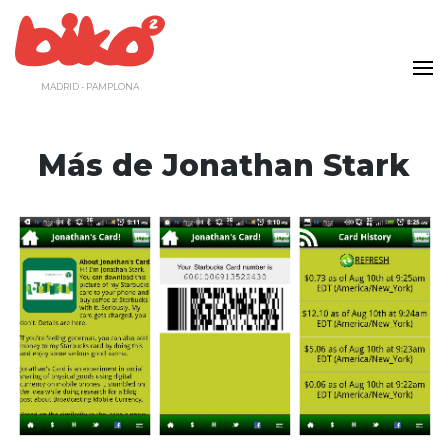
Saltar
al
contenido
MADRID - PAMPLONA
Más de Jonathan Stark