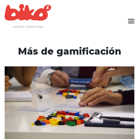
Saltar
al
contenido
MADRID - PAMPLONA
Más de gamificación