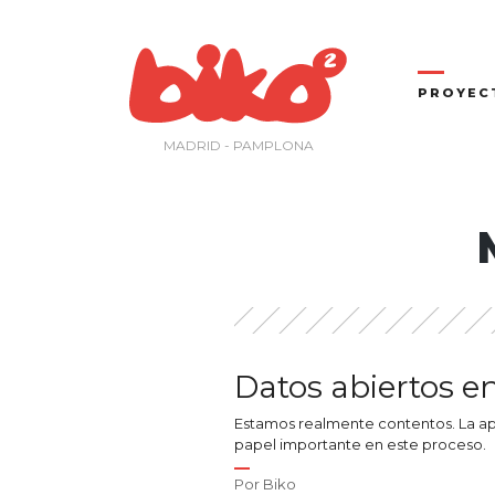
Saltar
al
contenido
PROYEC
MADRID - PAMPLONA
Datos abiertos e
Estamos realmente contentos. La apu
papel importante en este proceso.
Por
Biko