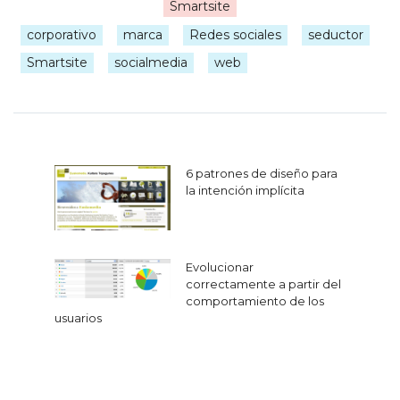
Smartsite
|
corporativo
marca
Redes sociales
seductor
Smartsite
socialmedia
web
Navegación
6 patrones de diseño para
de
la intención implícita
entradas
Evolucionar
correctamente a partir del
comportamiento de los
usuarios