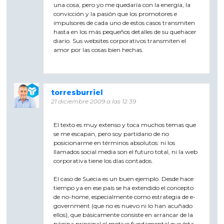
una cosa, pero yo me quedaría con la energía, la
convicción y la pasión que los promotores e
impulsores de cada uno de estos casos transmiten
hasta en los más pequeños detalles de su quehacer
diario. Sus websites corporativos transmiten el
amor por las cosas bien hechas.
torresburriel
21 diciembre 2009 a las 12:39
El texto es muy extenso y toca muchos temas que
se me escapan, pero soy partidario de no
posicionarme en términos absolutos: ni los
llamados social media son el futuro total, ni la web
corporativa tiene los días contados.
El caso de Suecia es un buen ejemplo. Desde hace
tiempo ya en ese país se ha extendido el concepto
de no-home, especialmente como estrategia de e-
government (que no es nuevo ni lo han acuñado
ellos), que básicamente consiste en arrancar de la
página principal el motivo fundamental que ésta