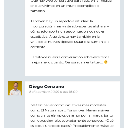
Que hay web corporativa para rato, en la medida
en que vivimos en un mundo complicado,
también.
También hay un aspecto a estudiar: la
incorporación masiva de adolescentes al share, y
cómo esto aporta un sesgo nuevo a cualquier
estadística. Algo de esto hay también en la
wikipedia: nuevos tipos de usuario se suman a la
corriente.
El resto de nuestra conversación sobre este tema…
mejor me lo guardo. Censuradamente tuyo.
Diego Cenzano
8 diciembre 2009 a las 18:09
Me fascina ver cómo iniciativas más modestas
como El Naturalista o Turismo en Navarra sirven
como claros ejemplos de amor por la marca, junto
con otros ejemplos sobradamente conocidos. ¿Qué
es lo que une estos casos? Probablemente más que