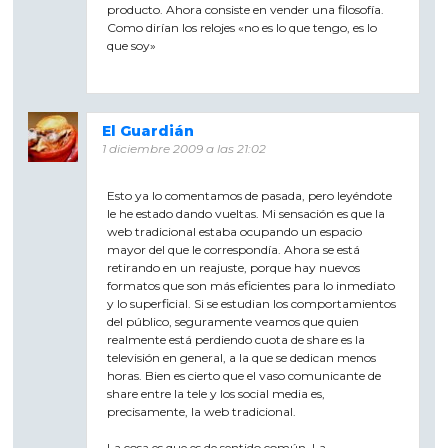
producto. Ahora consiste en vender una filosofía.
Como dirían los relojes «no es lo que tengo, es lo
que soy»
El Guardián
1 diciembre 2009 a las 21:02
Esto ya lo comentamos de pasada, pero leyéndote
le he estado dando vueltas. Mi sensación es que la
web tradicional estaba ocupando un espacio
mayor del que le correspondía. Ahora se está
retirando en un reajuste, porque hay nuevos
formatos que son más eficientes para lo inmediato
y lo superficial. Si se estudian los comportamientos
del público, seguramente veamos que quien
realmente está perdiendo cuota de share es la
televisión en general, a la que se dedican menos
horas. Bien es cierto que el vaso comunicante de
share entre la tele y los social media es,
precisamente, la web tradicional.
La cosa es que es de sentido común. La