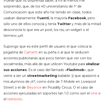
Puede que os sorprenda saber, a mí al menos me
sorprendió, que, de los 40 universitarios de 1º de
Comunicación que este año he tenido en clase, todos
usaban diariamente
Tuenti
, la mayoría
Facebook
, pero
sólo uno de ellos conocía y tenía
Twitter
y más de la mitad
desconocía lo que era un post, los rss, un widget o el
término ¡url!.
Supongo que es este perfil de usuario el que coloca la
pegatina de
Carhartt
en su peña o al que le seducen
acciones publicitarias que poco tienen que ver con los
socialmedia, más allá de que utilicen Youtube para
viralizar
sus acciones
. Es el caso del llamado «
Flashmob
«, que
viene a ser un
streetmarketing
bailable :)) que apasionó a
mis alumnos de ¡4º!, como éste de T-Mobile en Liverpool
Street o el de
Beyonce
en Picadilly Circus. O el caso de
acciones ejecutadas en soportes tan 1.0 como son el
cine
o
el
teletexto
.