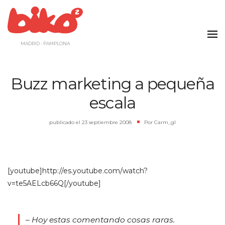
Saltar
al
contenido
MADRID - PAMPLONA
Buzz marketing a pequeña
escala
publicado el
23 septiembre 2008
|
Por
Carm_gl
[youtube]http://es.youtube.com/watch?
v=te5AELcb66Q[/youtube]
– Hoy estas comentando cosas raras.