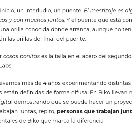
inicio, un interludio, un puente.
El mestizaje es al
cos y con muchos juntos
. Y el puente que está co
 una orilla conocida donde arranca, aunque no t
n las orillas del final del puente.
er
cosas
bonitas
es la talla en el acero del segundo 
Labs.
llevamos más de 4 años experimentando distintas 
s están definidas de forma difusa. En Biko llevan
igita
l demostrando que se puede hacer un proyec
abajan juntas, repito,
personas que trabajan jun
tales de Biko que marca la diferencia.