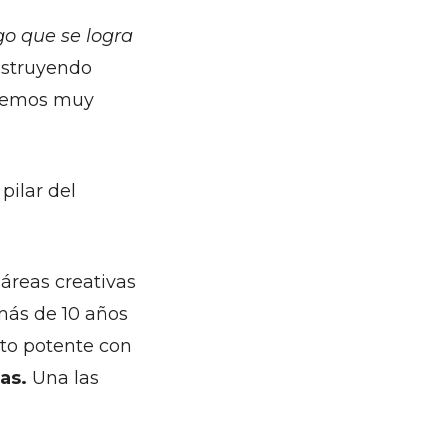
go que se logra
nstruyendo
enemos muy
pilar del
áreas creativas
 más de 10 años
to potente con
tas.
Una las