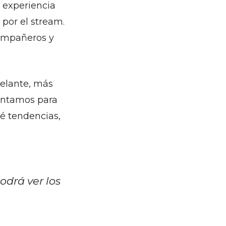
a experiencia
 por el stream.
ompañeros y
delante, más
lantamos para
ué tendencias,
odrá ver los