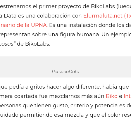
e estrenamos el primer proyecto de BikoLabs (lue
na Data es una colaboración con
Elurmaluta.net (Tx
ersario de la UPNA
. Es una instalación donde los d
 representan sobre una figura humana. Un ejemplo
cosas”
de BikoLabs.
PersonaData
ue pedía a gritos hacer algo diferente, había que
rimera coartada fue mezclarnos más aún
Biko
e
In
ersonas que tienen gusto, criterio y potencia es d
uidado permitiendo esa mezcla y que el color res