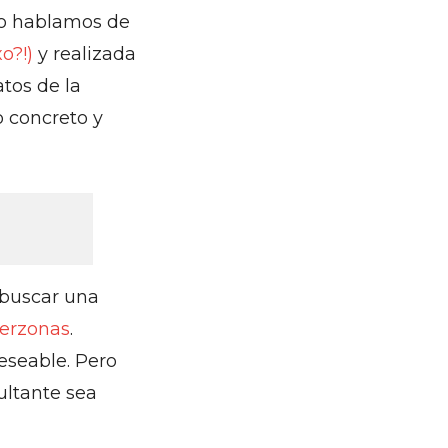
go hablamos de
o?!)
y realizada
atos de la
 concreto y
 buscar una
terzonas
.
eseable. Pero
ultante sea