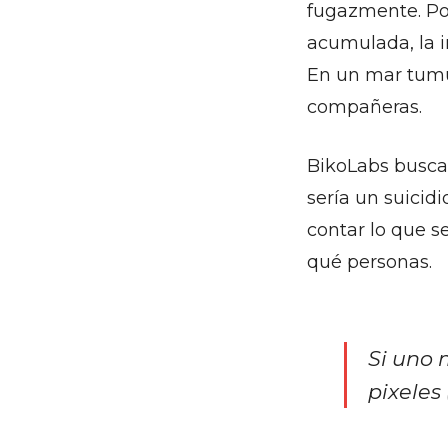
fugazmente. Por
acumulada, la i
En un mar tum
compañeras.
BikoLabs busca 
sería un suicid
contar lo que s
qué personas.
Si uno 
pixeles