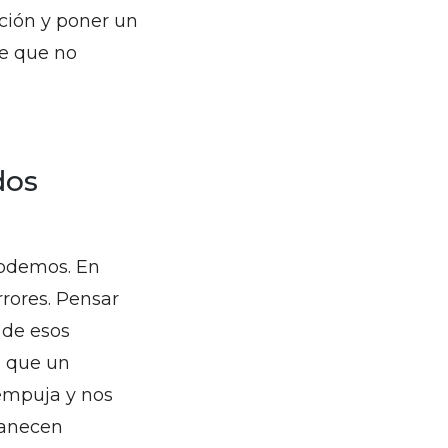
ción y poner un
e que no
dos
podemos. En
rrores. Pensar
 de esos
a que un
 empuja y nos
vanecen