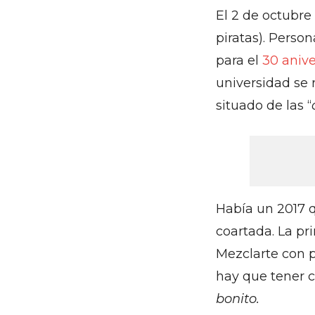
El 2 de octubr
piratas). Perso
para el
30 aniv
universidad se
situado de las “
Había un 2017 q
coartada. La p
Mezclarte con p
hay que tener c
bonito.