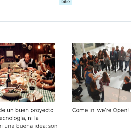
biko
gación
das
 de un buen proyecto
Come in, we’re Open!
tecnología, ni la
ni una buena idea: son