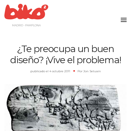
Saltar
al
contenido
MADRID - PAMPLONA
¿Te preocupa un buen
diseño? ¡Vive el problema!
publicado el
4 octubre 2011
|
Por
Jon Setuain