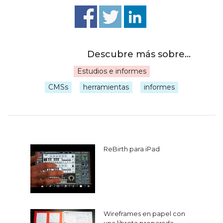
Estudios e informes
|
CMSs
herramientas
informes
Navegación
ReBirth para iPad
de
entradas
Wireframes en papel con
una libreta preparada