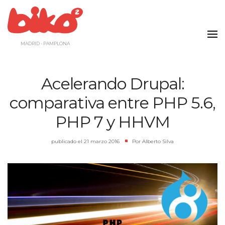
Saltar
al
contenido
MADRID - PAMPLONA
Acelerando Drupal:
comparativa entre PHP 5.6,
PHP 7 y HHVM
publicado el
21 marzo 2016
|
Por
Alberto Silva