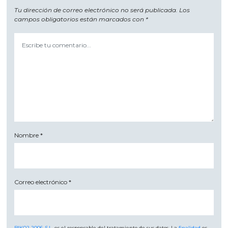
Tu dirección de correo electrónico no será publicada.
Los
campos obligatorios están marcados con
*
Nombre
*
Correo electrónico
*
BIKO2 2006, S.L.
es el responsable del tratamiento de sus datos. La
finalidad
es