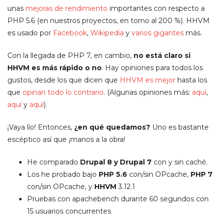
unas
mejoras de rendimiento
importantes con respecto a
PHP 5.6 (en nuestros proyectos, en torno al 200 %). HHVM
es usado por
Facebook
,
Wikipedia
y
varios gigantes
más.
Con la llegada de PHP 7, en cambio,
no está claro si
HHVM es más rápido o no
. Hay opiniones para todos los
gustos, desde los que dicen que
HHVM es mejor
hasta los
que
opinan todo lo contrario
. (Algunas opiniones más:
aquí
,
aquí
y
aquí
).
¡Vaya lío! Entonces,
¿en qué quedamos?
Uno es bastante
escéptico así que ¡manos a la obra!
He comparado
Drupal 8 y Drupal 7
con y sin caché.
Los he probado bajo
PHP 5.6
con/sin OPcache,
PHP 7
con/sin OPcache, y
HHVM
3.12.1
Pruebas con apachebench durante 60 segundos con
15 usuarios concurrentes