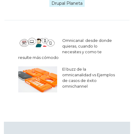
Drupal Planeta
Navegación
Omnicanal: desde donde
de
quieras, cuando lo
necesites y como te
entradas
resulte más cómodo
El buzz de la
omnicanalidad vs Ejemplos
de casos de éxito
omnichannel