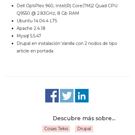
Dell OptiPlex 960, Intel(R) Core(TM)2 Quad CPU
Q9550 @ 2.83GHz, 8 Gb RAM
Ubuntu 14.04.4 LTS
Apache 2.4.18
Mysql 5.5.47
Drupal en instalación Vanilla con 2 nodos de tipo
article en portada
Cosas Tekis
Drupal
|