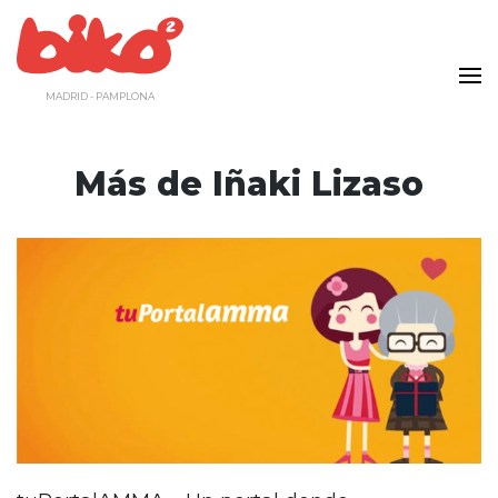
Saltar
al
contenido
MADRID - PAMPLONA
Más de
Iñaki Lizaso