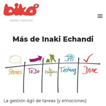
Saltar
al
contenido
MADRID - PAMPLONA
Más de
Inaki Echandi
La gestión ágil de tareas (y emociones)