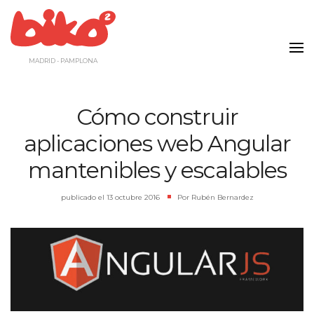
Saltar
al
contenido
MADRID - PAMPLONA
Cómo construir
aplicaciones web Angular
mantenibles y escalables
publicado el
13 octubre 2016
|
Por
Rubén Bernardez