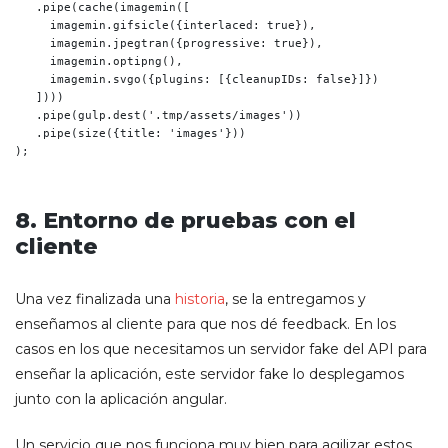
   .pipe(cache(imagemin([

     imagemin.gifsicle({interlaced: true}),

     imagemin.jpegtran({progressive: true}),

     imagemin.optipng(),

     imagemin.svgo({plugins: [{cleanupIDs: false}]})

   ])))

   .pipe(gulp.dest('.tmp/assets/images'))

   .pipe(size({title: 'images'}))

);
8. Entorno de pruebas con el
cliente
Una vez finalizada una
historia
, se la entregamos y
enseñamos al cliente para que nos dé feedback. En los
casos en los que necesitamos un servidor fake del API para
enseñar la aplicación, este servidor fake lo desplegamos
junto con la aplicación angular.
Un servicio que nos funciona muy bien para agilizar estos