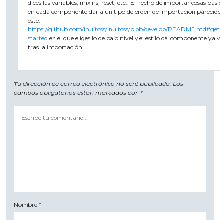
dices las variables, mixins, reset, etc.. El hecho de importar cosas bási
en cada componente daría un tipo de orden de importación parecido
este:
https://github.com/inuitcss/inuitcss/blob/develop/README.md#get
started
en el que eliges lo de bajo nivel y el estilo del componente ya 
tras la importación.
Tu dirección de correo electrónico no será publicada.
Los
campos obligatorios están marcados con
*
Nombre
*