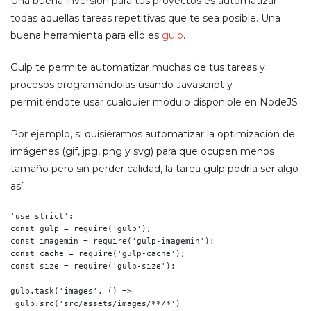
Una buena inversión para tus proyectos es automatizar
todas aquellas tareas repetitivas que te sea posible. Una
buena herramienta para ello es
gulp
.
Gulp te permite automatizar muchas de tus tareas y
procesos programándolas usando Javascript y
permitiéndote usar cualquier módulo disponible en NodeJS.
Por ejemplo, si quisiéramos automatizar la optimización de
imágenes (gif, jpg, png y svg) para que ocupen menos
tamaño pero sin perder calidad, la tarea gulp podría ser algo
así:
'use strict';

const gulp = require('gulp');

const imagemin = require('gulp-imagemin');

const cache = require('gulp-cache');

const size = require('gulp-size');

gulp.task('images', () =>

 gulp.src('src/assets/images/**/*')
