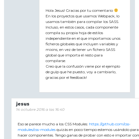
Hola Jesus! Gracias por tu comentario
En los proyectos que usamos Webpack, lo
usamos también para compilar los SASS.
Incluso, en estos casos, cada componente
compila su propia hoja de estilos
independiente en el que importamos unos
ficheros globales que incluyen variables y
mixins, en vez de tener un fichero SASS
global que importa el resto para
compilarse.
Creo que la confusión viene por el ejemplo
de gulp que he puesto, voy a cambiarlo,
gracias por el feedback!
jesus
14 octubre 2016 a las 16:40
Eso se parece mucho a los CSS Modules:
https://github.com/css-
modules/css-modules
quizás en poco tiempo estemos usándolo para
hacer componentes. Tengo ganas de probar con esto e importar co