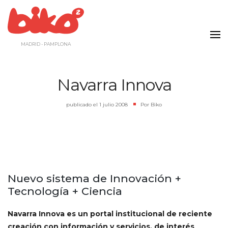
Saltar
al
contenido
MADRID - PAMPLONA
Navarra Innova
publicado el
1 julio 2008
|
Por
Biko
Nuevo sistema de Innovación +
Tecnología + Ciencia
Navarra Innova es un portal institucional de reciente
creación con información y servicios, de interés